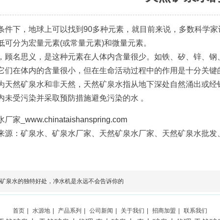
条件下，地球上可以找到90多种元素，就目前来说，多数科学家
低可分为宏量元素(或常量元素)和微量元素。
，顾名思义，是这种元素在人体内含量很少。如铁、矽、锌、钢、
它们在体内的含量很小，但在生命活动过程中的作用是十分关键
为天然矿泉水和非天然，天然矿泉水指从地下深处自然涌出或经
内未受污染并采取预防措施避免污染的水 。
水厂家_
www.chinataishanspring.com
来源：矿泉水、矿泉水厂家、天然矿泉水厂家、天然矿泉水批发
矿泉水的独特好处，净水机是永远不会告诉你的
首页
|
水源地
|
产品系列
|
公司新闻
|
关于我们
|
招商加盟
|
联系我们