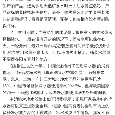
生产的产品。选购饮用天然矿泉水时应关注水源点名称、产
品达标的界限指标等信息。另外，购买桶装水时要查桶装水
的封盖和标识，看看是否清晰、完整，包装桶有没有密封防
伪商标。
至于饮用期限，专家给出的建议是，根据家人的饮水量选
择桶装水。一般在没有开封的情况下，桶装水可以保存45
天。一经开封，最好一周内喝完;若放置时间长了最好烧开饮
用;如果饮用水量不是太大，可以考虑买小桶水。桶装水尽量
不要摆在阳光直射的地方。
在刚刚过去的一年，中消协还给出了使用净水器 的消费
提示：“好品质净水机可真正滤除水中重金属”。有数据显
示，北京、上海、广州三大城市净水产品的使用率已达
15%，中国市场整体净水器使用率约3%~5%，但与欧美国家
的70%~90%使用率相比，我国净水器使用率仍然严重偏低。
中消协对净水器给出如下消费提示：正规厂家品质好的净
水器可以真正滤除重金属。根据中国消费者协会对市场上的
多种净水器产品的比较试验，出水水质卫生情况、挥发性有