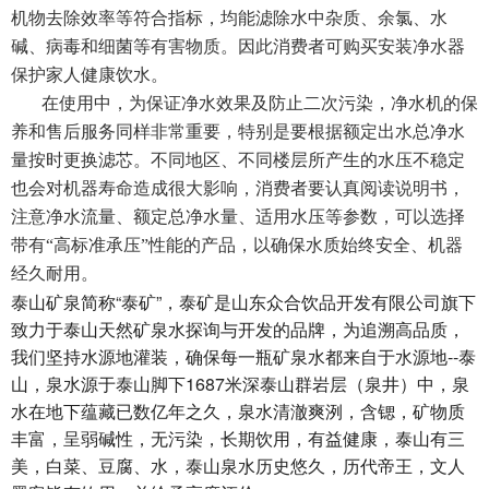
机物去除效率等符合指标，均能滤除水中杂质、余氯、水
碱、病毒和细菌等有害物质。因此消费者可购买安装净水器
保护家人健康饮水。
在使用中，为保证净水效果及防止二次污染，净水机的保
养和售后服务同样非常重要，特别是要根据额定出水总净水
量按时更换滤芯。不同地区、不同楼层所产生的水压不稳定
也会对机器寿命造成很大影响，消费者要认真阅读说明书，
注意净水流量、额定总净水量、适用水压等参数，可以选择
带有“高标准承压”性能的产品，以确保水质始终安全、机器
经久耐用。
泰山矿泉简称“泰矿”，泰矿是山东众合饮品开发有限公司旗下
致力于泰山天然矿泉水探询与开发的品牌，为追溯高品质，
我们坚持水源地灌装，确保每一瓶矿泉水都来自于水源地--泰
山，泉水源于泰山脚下1687米深泰山群岩层（泉井）中，泉
水在地下蕴藏已数亿年之久，泉水清澈爽洌，含锶，矿物质
丰富，呈弱碱性，无污染，长期饮用，有益健康，泰山有三
美，白菜、豆腐、水，泰山泉水历史悠久，历代帝王，文人